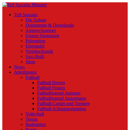
TuS Saxonia
Die Anlage
Dokumente & Downloads
Ansprechpartner
Unsere Sponsoren
Prävention
Ehrentafel
Vereinschronik
Saxi-Bulli
Shop
News
Abteilungen
Fußball
Fußball Herren
Fußball Frauen
Fußballjugend Junioren
Fußballjugend Juniorinnen
Fußball-Camps und Turniere
Fußball-Schnuppertraining
Volleyball
Tennis
Badminton
Boule