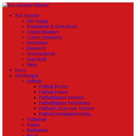
TuS Saxonia
Die Anlage
Dokumente & Downloads
Ansprechpartner
Unsere Sponsoren
Prävention
Ehrentafel
Vereinschronik
Saxi-Bulli
Shop
News
Abteilungen
Fußball
Fußball Herren
Fußball Frauen
Fußballjugend Junioren
Fußballjugend Juniorinnen
Fußball-Camps und Turniere
Fußball-Schnuppertraining
Volleyball
Tennis
Badminton
Boule