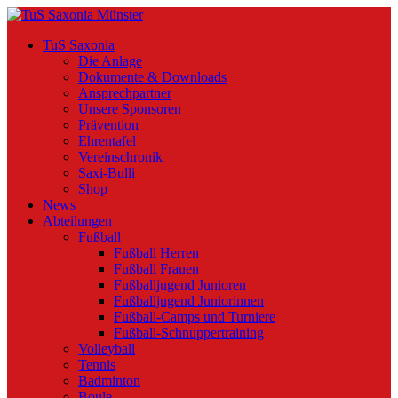
TuS Saxonia
Die Anlage
Dokumente & Downloads
Ansprechpartner
Unsere Sponsoren
Prävention
Ehrentafel
Vereinschronik
Saxi-Bulli
Shop
News
Abteilungen
Fußball
Fußball Herren
Fußball Frauen
Fußballjugend Junioren
Fußballjugend Juniorinnen
Fußball-Camps und Turniere
Fußball-Schnuppertraining
Volleyball
Tennis
Badminton
Boule